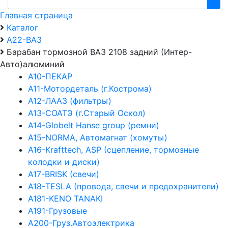
Главная страница
Каталог
А22-ВАЗ
Барабан тормозной ВАЗ 2108 задний (Интер-
Авто)алюминий
А10-ПЕКАР
А11-Мотордеталь (г.Кострома)
А12-ЛААЗ (фильтры)
А13-СОАТЭ (г.Старый Оскол)
А14-Globelt Hanse group (ремни)
А15-NORMA, Автомагнат (хомуты)
А16-Krafttech, ASP (сцепление, тормозные
колодки и диски)
А17-BRISK (свечи)
А18-TESLA (провода, свечи и предохранители)
А181-KENO TANAKI
А191-Грузовые
А200-Груз.Автоэлектрика