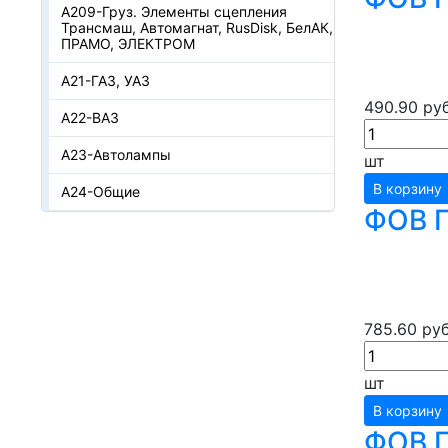
А209-Груз. Элементы сцепления
Трансмаш, Автомагнат, RusDisk, БелАК,
ПРАМО, ЭЛЕКТРОМ
А21-ГАЗ, УАЗ
490.90 руб
А22-ВАЗ
А23-Автолампы
шт
В корзину
А24-Общие
ФОВ Г
785.60 руб
шт
В корзину
ФОВ Г