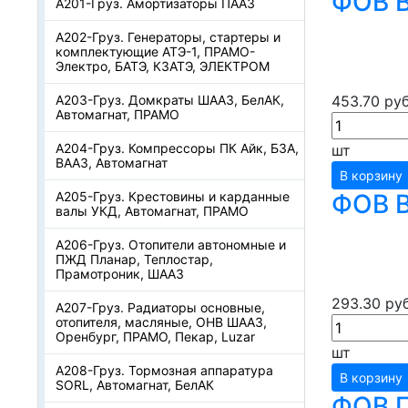
ФОВ В
А201-Груз. Амортизаторы ПААЗ
А202-Груз. Генераторы, стартеры и
комплектующие АТЭ-1, ПРАМО-
Электро, БАТЭ, КЗАТЭ, ЭЛЕКТРОМ
А203-Груз. Домкраты ШААЗ, БелАК,
453.70 руб
Автомагнат, ПРАМО
А204-Груз. Компрессоры ПК Айк, БЗА,
шт
ВААЗ, Автомагнат
В корзину
А205-Груз. Крестовины и карданные
ФОВ В
валы УКД, Автомагнат, ПРАМО
А206-Груз. Отопители автономные и
ПЖД Планар, Теплостар,
Прамотроник, ШААЗ
293.30 руб
А207-Груз. Радиаторы основные,
отопителя, масляные, ОНВ ШААЗ,
Оренбург, ПРАМО, Пекар, Luzar
шт
А208-Груз. Тормозная аппаратура
В корзину
SORL, Автомагнат, БелАК
ФОВ Г