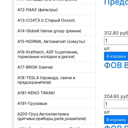
Предо
А12-ЛААЗ (фильтры)
А13-СОАТЭ (г.Старый Оскол)
А14-Globelt Hanse group (ремни)
312.80 руб
А15-NORMA, Автомагнат (хомуты)
шт
А16-Krafttech, ASP (сцепление,
В корзину
тормозные колодки и диски)
ФОВ В
А17-BRISK (свечи)
А18-TESLA (провода, свечи и
предохранители)
А181-KENO TANAKI
204.60 руб
А191-Грузовые
шт
А200-Груз.Автоэлектрика
(датчики,приборы,реле,указатели)
В корзину