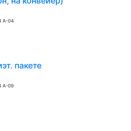
н, на конвейер)
4 А-04
эт. пакете
4 А-09