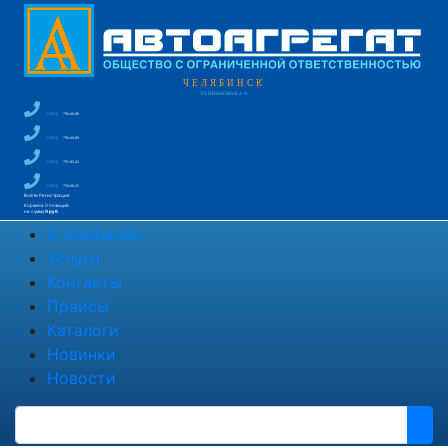
ЧЕЛЯБИНСК
УЛ. ЦИНКОВАЯ, 2-А
+7 (351)
796-66-88
+7 (351)
796-66-89
+7 (351)
791-85-43
+7 (351)
750-60-35
Войти
Регистрация
Корзина
0 позиций
на сумму
0 руб.
О компании
Услуги
Контакты
Прайсы
Каталоги
Новинки
Новости