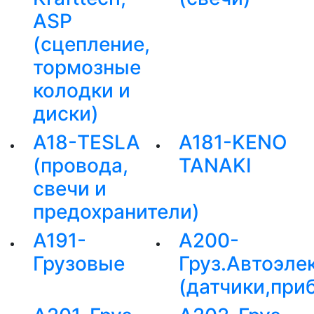
ASP
(сцепление,
тормозные
колодки и
диски)
А18-TESLA
А181-KENO
(провода,
TANAKI
свечи и
предохранители)
А191-
А200-
Грузовые
Груз.Автоэле
(датчики,при