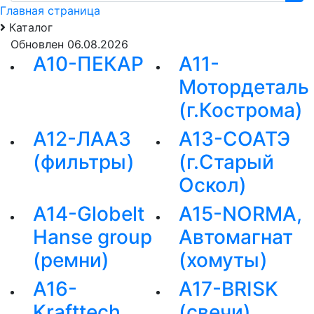
Главная страница
Каталог
Обновлен 06.08.2026
А10-ПЕКАР
А11-
Мотордеталь
(г.Кострома)
А12-ЛААЗ
А13-СОАТЭ
(фильтры)
(г.Старый
Оскол)
А14-Globelt
А15-NORMA,
Hanse group
Автомагнат
(ремни)
(хомуты)
А16-
А17-BRISK
Krafttech,
(свечи)