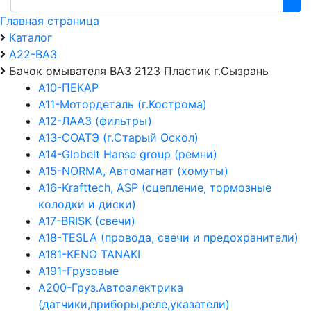
Главная страница
Каталог
А22-ВАЗ
Бачок омывателя ВАЗ 2123 Пластик г.Сызрань
А10-ПЕКАР
А11-Мотордеталь (г.Кострома)
А12-ЛААЗ (фильтры)
А13-СОАТЭ (г.Старый Оскол)
А14-Globelt Hanse group (ремни)
А15-NORMA, Автомагнат (хомуты)
А16-Krafttech, ASP (сцепление, тормозные
колодки и диски)
А17-BRISK (свечи)
А18-TESLA (провода, свечи и предохранители)
А181-KENO TANAKI
А191-Грузовые
А200-Груз.Автоэлектрика
(датчики,приборы,реле,указатели)