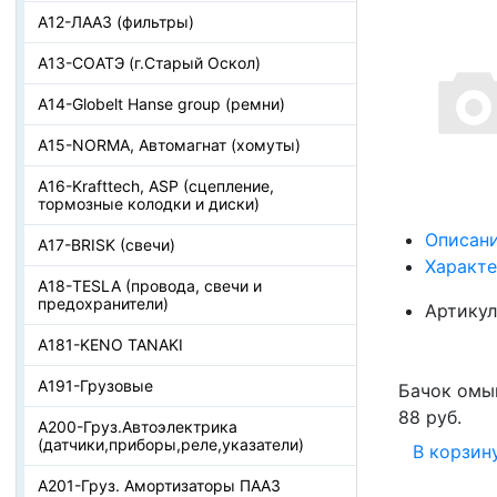
А12-ЛААЗ (фильтры)
А13-СОАТЭ (г.Старый Оскол)
А14-Globelt Hanse group (ремни)
А15-NORMA, Автомагнат (хомуты)
А16-Krafttech, ASP (сцепление,
тормозные колодки и диски)
Описан
А17-BRISK (свечи)
Характ
А18-TESLA (провода, свечи и
предохранители)
Артикул
А181-KENO TANAKI
А191-Грузовые
Бачок омыв
88 руб.
А200-Груз.Автоэлектрика
(датчики,приборы,реле,указатели)
В корзин
А201-Груз. Амортизаторы ПААЗ