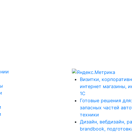
ании
Визитки, корпоративн
ты
интернет магазины, и
и
1С
Готовые решения для
и
запасных частей авт
и
техники
Дизайн, вебдизайн, р
brandbook, подготовк