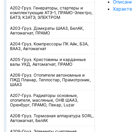
Описан
А202-Груз. Генераторы, стартеры и
Характ
комплектующие АТЭ-1, ПРАМО-Электро,
БАТЭ, КЗАТЭ, ЭЛЕКТРОМ
А203-Груз. Домкраты ШААЗ, БелАК,
Автомагнат, ПРАМО
А204-Груз. Компрессоры ПК Айк, БЗА,
ВААЗ, Автомагнат
А205-Груз. Крестовины и карданные
валы УКД, Автомагнат, ПРАМО
А206-Груз. Отопители автономные и
ПЖД Планар, Теплостар, Прамотроник,
ШААЗ
А207-Груз. Радиаторы основные,
отопителя, масляные, ОНВ ШААЗ,
Оренбург, ПРАМО, Пекар, Luzar
А208-Груз. Тормозная аппаратура SORL,
Автомагнат, БелАК
А209-Груз. Элементы сцепления