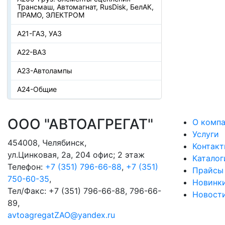
Трансмаш, Автомагнат, RusDisk, БелАК,
ПРАМО, ЭЛЕКТРОМ
А21-ГАЗ, УАЗ
А22-ВАЗ
А23-Автолампы
А24-Общие
ООО "АВТОАГРЕГАТ"
О комп
Услуги
454008
,
Челябинск
,
Контак
ул.Цинковая, 2а, 204 офис; 2 этаж
Каталог
Телефон:
+7 (351) 796-66-88
,
+7 (351)
Прайсы
750-60-35
,
Новинк
Тел/Факс:
+7 (351) 796-66-88, 796-66-
Новост
89
,
avtoagregatZAO@yandex.ru