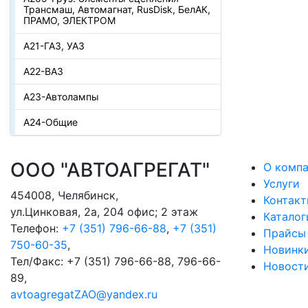
Трансмаш, Автомагнат, RusDisk, БелАК,
ПРАМО, ЭЛЕКТРОМ
А21-ГАЗ, УАЗ
А22-ВАЗ
А23-Автолампы
А24-Общие
ООО "АВТОАГРЕГАТ"
О комп
Услуги
454008
,
Челябинск
,
Контак
ул.Цинковая, 2а, 204 офис; 2 этаж
Каталог
Телефон:
+7 (351) 796-66-88
,
+7 (351)
Прайсы
750-60-35
,
Новинк
Тел/Факс:
+7 (351) 796-66-88, 796-66-
Новост
89
,
avtoagregatZAO@yandex.ru