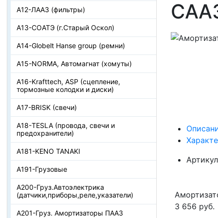
САА
А12-ЛААЗ (фильтры)
А13-СОАТЭ (г.Старый Оскол)
А14-Globelt Hanse group (ремни)
А15-NORMA, Автомагнат (хомуты)
А16-Krafttech, ASP (сцепление,
тормозные колодки и диски)
А17-BRISK (свечи)
А18-TESLA (провода, свечи и
Описан
предохранители)
Характ
А181-KENO TANAKI
Артикул
А191-Грузовые
А200-Груз.Автоэлектрика
Амортизат
(датчики,приборы,реле,указатели)
3 656 руб.
А201-Груз. Амортизаторы ПААЗ