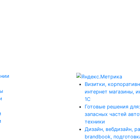
ании
Визитки, корпоративн
ты
интернет магазины, и
и
1С
Готовые решения для
и
запасных частей авт
и
техники
Дизайн, вебдизайн, р
brandbook, подготовк