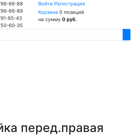
796-66-88
Войти
Регистрация
796-66-89
Корзина
0 позиций
791-85-43
на сумму
0 руб.
750-60-35
йка перед.правая