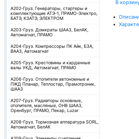
В корзин
А202-Груз. Генераторы, стартеры и
комплектующие АТЭ-1, ПРАМО-Электро,
Описан
БАТЭ, КЗАТЭ, ЭЛЕКТРОМ
Характ
А203-Груз. Домкраты ШААЗ, БелАК,
Автомагнат, ПРАМО
А204-Груз. Компрессоры ПК Айк, БЗА,
ВААЗ, Автомагнат
А205-Груз. Крестовины и карданные
валы УКД, Автомагнат, ПРАМО
А206-Груз. Отопители автономные и
ПЖД Планар, Теплостар, Прамотроник,
ШААЗ
А207-Груз. Радиаторы основные,
отопителя, масляные, ОНВ ШААЗ,
Оренбург, ПРАМО, Пекар, Luzar
А208-Груз. Тормозная аппаратура SORL,
Автомагнат, БелАК
А209-Груз. Элементы сцепления