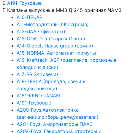
А191-Грузовые
Клапаны выпускные ММЗ Д-245 оригинал ЧАМЗ
А10-ПЕКАР
А11-Мотордеталь (г.Кострома)
А12-ЛААЗ (фильтры)
А13-СОАТЭ (г.Старый Оскол)
А14-Globelt Hanse group (ремни)
А15-NORMA, Автомагнат (хомуты)
А16-Krafttech, ASP (сцепление, тормозные
колодки и диски)
А17-BRISK (свечи)
А18-TESLA (провода, свечи и
предохранители)
А181-KENO TANAKI
А191-Грузовые
А200-Груз.Автоэлектрика
(датчики,приборы,реле,указатели)
А201-Груз. Амортизаторы ПААЗ
А202-Груз. Генераторы, стартеры и