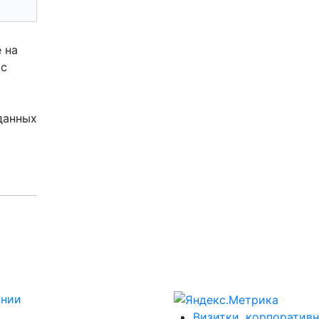
 на
 с
данных
ании
Визитки, корпоративн