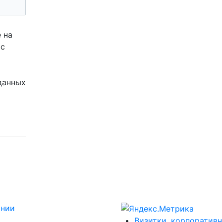
 на
 с
данных
ании
Визитки, корпоративн