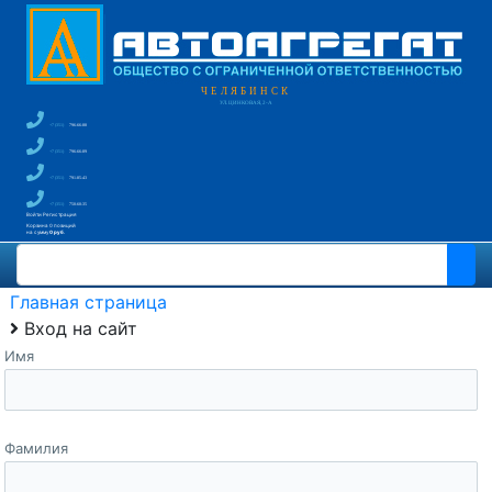
ЧЕЛЯБИНСК
УЛ. ЦИНКОВАЯ, 2-А
+7 (351)
796-66-88
+7 (351)
796-66-89
+7 (351)
791-85-43
+7 (351)
750-60-35
Войти
Регистрация
Корзина
0 позиций
на сумму
0 руб.
Главная страница
Вход на сайт
Имя
Фамилия