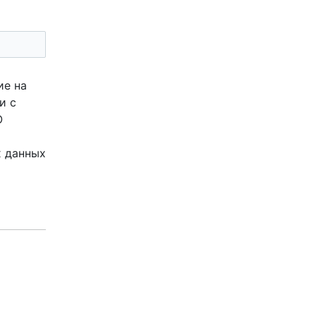
ие на
и с
О
х данных