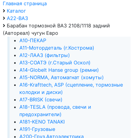
Главная страница
Каталог
А22-ВАЗ
Барабан тормозной ВАЗ 2108/1118 задний
(Автореал) чугун Евро
А10-ПЕКАР
А11-Мотордеталь (г.Кострома)
А12-ЛААЗ (фильтры)
А13-СОАТЭ (г.Старый Оскол)
А14-Globelt Hanse group (ремни)
А15-NORMA, Автомагнат (хомуты)
А16-Krafttech, ASP (сцепление, тормозные
колодки и диски)
А17-BRISK (свечи)
А18-TESLA (провода, свечи и
предохранители)
А181-KENO TANAKI
А191-Грузовые
А200-Груз.Автоэлектрика