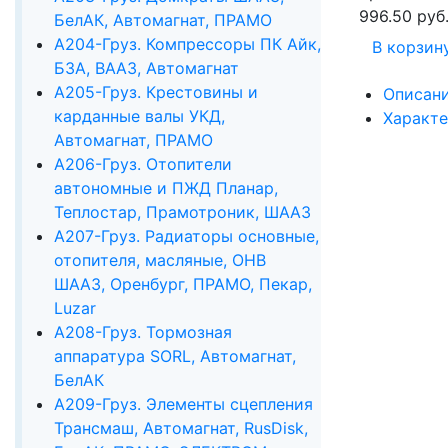
996.50 руб
БелАК, Автомагнат, ПРАМО
А204-Груз. Компрессоры ПК Айк,
В корзин
БЗА, ВААЗ, Автомагнат
А205-Груз. Крестовины и
Описан
карданные валы УКД,
Характ
Автомагнат, ПРАМО
А206-Груз. Отопители
автономные и ПЖД Планар,
Теплостар, Прамотроник, ШААЗ
А207-Груз. Радиаторы основные,
отопителя, масляные, ОНВ
ШААЗ, Оренбург, ПРАМО, Пекар,
Luzar
А208-Груз. Тормозная
аппаратура SORL, Автомагнат,
БелАК
А209-Груз. Элементы сцепления
Трансмаш, Автомагнат, RusDisk,