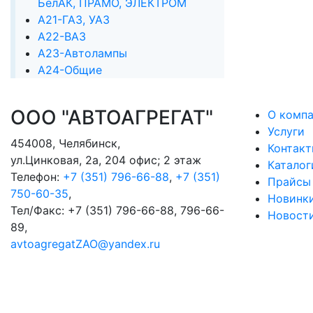
БелАК, ПРАМО, ЭЛЕКТРОМ
А21-ГАЗ, УАЗ
А22-ВАЗ
А23-Автолампы
А24-Общие
ООО "АВТОАГРЕГАТ"
О комп
Услуги
454008
,
Челябинск
,
Контак
ул.Цинковая, 2а, 204 офис; 2 этаж
Каталог
Телефон:
+7 (351) 796-66-88
,
+7 (351)
Прайсы
750-60-35
,
Новинк
Тел/Факс:
+7 (351) 796-66-88, 796-66-
Новост
89
,
avtoagregatZAO@yandex.ru