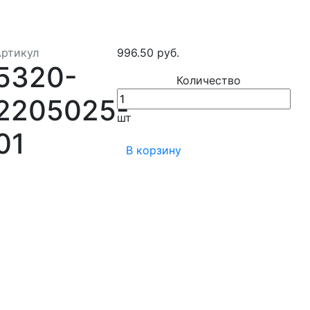
Артикул
996.50 руб.
5320-
Количество
2205025-
шт
01
В корзину