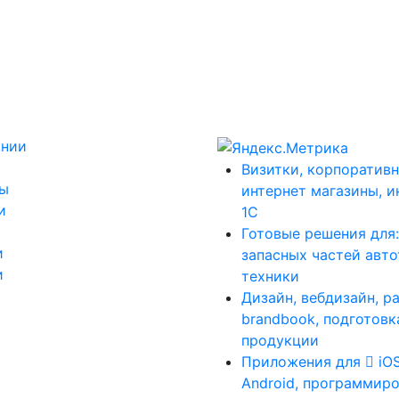
ании
Визитки, корпоративн
ты
интернет магазины, и
и
1С
Готовые решения для
и
запасных частей авт
и
техники
Дизайн, вебдизайн, р
brandbook, подготовк
продукции
Приложения для
iO
Android, программиро