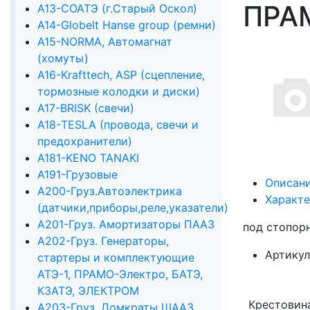
ПРА
А13-СОАТЭ (г.Старый Оскол)
А14-Globelt Hanse group (ремни)
А15-NORMA, Автомагнат
(хомуты)
А16-Krafttech, ASP (сцепление,
тормозные колодки и диски)
А17-BRISK (свечи)
А18-TESLA (провода, свечи и
предохранители)
А181-KENO TANAKI
А191-Грузовые
Описан
А200-Груз.Автоэлектрика
Характ
(датчики,приборы,реле,указатели)
А201-Груз. Амортизаторы ПААЗ
под стопорн
А202-Груз. Генераторы,
Артикул
стартеры и комплектующие
АТЭ-1, ПРАМО-Электро, БАТЭ,
КЗАТЭ, ЭЛЕКТРОМ
Крестовин
А203-Груз. Домкраты ШААЗ,