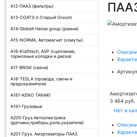
ПАА
А12-ЛААЗ (фильтры)
А13-СОАТЭ (г.Старый Оскол)
А14-Globelt Hanse group (ремни)
А15-NORMA, Автомагнат (хомуты)
А16-Krafttech, ASP (сцепление,
Описан
тормозные колодки и диски)
Характ
А17-BRISK (свечи)
Артикул
А18-TESLA (провода, свечи и
предохранители)
Амортизат
А181-KENO TANAKI
3 464 руб.
А191-Грузовые
Нет в на
А200-Груз.Автоэлектрика
(датчики,приборы,реле,указатели)
Описан
Характ
А201-Груз. Амортизаторы ПААЗ