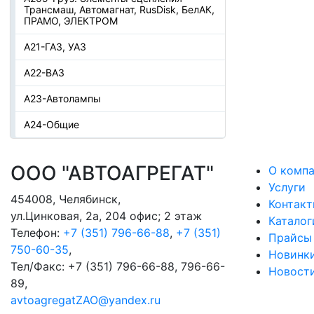
Трансмаш, Автомагнат, RusDisk, БелАК,
ПРАМО, ЭЛЕКТРОМ
А21-ГАЗ, УАЗ
А22-ВАЗ
А23-Автолампы
А24-Общие
ООО "АВТОАГРЕГАТ"
О комп
Услуги
454008
,
Челябинск
,
Контак
ул.Цинковая, 2а, 204 офис; 2 этаж
Каталог
Телефон:
+7 (351) 796-66-88
,
+7 (351)
Прайсы
750-60-35
,
Новинк
Тел/Факс:
+7 (351) 796-66-88, 796-66-
Новост
89
,
avtoagregatZAO@yandex.ru