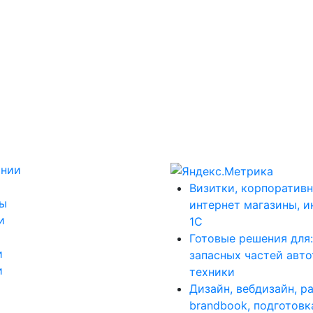
ании
Визитки, корпоративн
ты
интернет магазины, и
и
1С
Готовые решения для
и
запасных частей авт
и
техники
Дизайн, вебдизайн, р
brandbook, подготовк