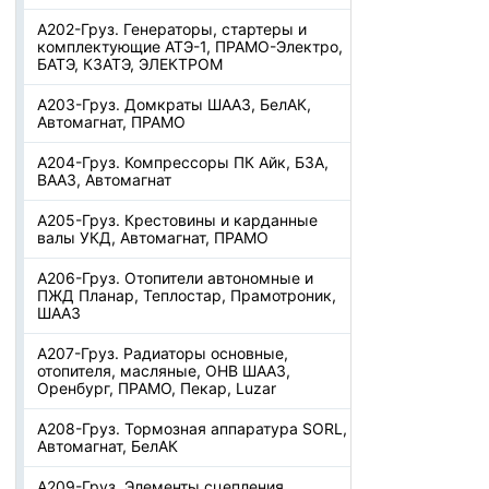
А202-Груз. Генераторы, стартеры и
комплектующие АТЭ-1, ПРАМО-Электро,
БАТЭ, КЗАТЭ, ЭЛЕКТРОМ
А203-Груз. Домкраты ШААЗ, БелАК,
Автомагнат, ПРАМО
А204-Груз. Компрессоры ПК Айк, БЗА,
ВААЗ, Автомагнат
А205-Груз. Крестовины и карданные
валы УКД, Автомагнат, ПРАМО
А206-Груз. Отопители автономные и
ПЖД Планар, Теплостар, Прамотроник,
ШААЗ
А207-Груз. Радиаторы основные,
отопителя, масляные, ОНВ ШААЗ,
Оренбург, ПРАМО, Пекар, Luzar
А208-Груз. Тормозная аппаратура SORL,
Автомагнат, БелАК
А209-Груз. Элементы сцепления