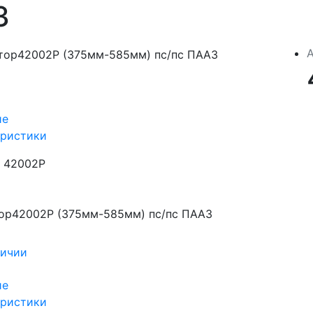
З
ие
еристики
42002Р
ор42002Р (375мм-585мм) пс/пс ПААЗ
личии
ие
еристики