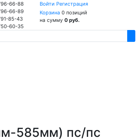
796-66-88
Войти
Регистрация
796-66-89
Корзина
0 позиций
791-85-43
на сумму
0 руб.
750-60-35
м-585мм) пс/пс