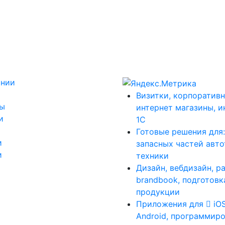
ании
Визитки, корпоративн
ты
интернет магазины, и
и
1С
Готовые решения для
и
запасных частей авт
и
техники
Дизайн, вебдизайн, р
brandbook, подготовк
продукции
Приложения для
iO
Android, программиро