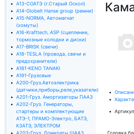
Кама
А13-СОАТЭ (г.Старый Оскол)
А14-Globelt Hanse group (ремни)
А15-NORMA, Автомагнат
(хомуты)
А16-Krafttech, ASP (сцепление,
тормозные колодки и диски)
А17-BRISK (свечи)
А18-TESLA (провода, свечи и
предохранители)
А181-KENO TANAKI
А191-Грузовые
А200-Груз.Автоэлектрика
(датчики,приборы,реле,указатели)
Описан
А201-Груз. Амортизаторы ПААЗ
Характ
А202-Груз. Генераторы,
стартеры и комплектующие
Артикул
АТЭ-1, ПРАМО-Электро, БАТЭ,
КЗАТЭ, ЭЛЕКТРОМ
А203-Груз. Домкраты ШААЗ,
Головка б