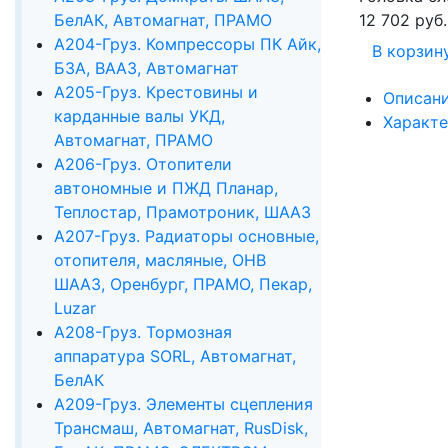
БелАК, Автомагнат, ПРАМО
12 702 руб.
А204-Груз. Компрессоры ПК Айк,
В корзин
БЗА, ВААЗ, Автомагнат
А205-Груз. Крестовины и
Описан
карданные валы УКД,
Характ
Автомагнат, ПРАМО
А206-Груз. Отопители
автономные и ПЖД Планар,
Теплостар, Прамотроник, ШААЗ
А207-Груз. Радиаторы основные,
отопителя, масляные, ОНВ
ШААЗ, Оренбург, ПРАМО, Пекар,
Luzar
А208-Груз. Тормозная
аппаратура SORL, Автомагнат,
БелАК
А209-Груз. Элементы сцепления
Трансмаш, Автомагнат, RusDisk,