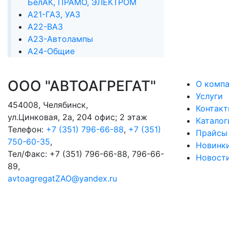
БелАК, ПРАМО, ЭЛЕКТРОМ
А21-ГАЗ, УАЗ
А22-ВАЗ
А23-Автолампы
А24-Общие
ООО "АВТОАГРЕГАТ"
О комп
Услуги
454008
,
Челябинск
,
Контак
ул.Цинковая, 2а, 204 офис; 2 этаж
Каталог
Телефон:
+7 (351) 796-66-88
,
+7 (351)
Прайсы
750-60-35
,
Новинк
Тел/Факс:
+7 (351) 796-66-88, 796-66-
Новост
89
,
avtoagregatZAO@yandex.ru